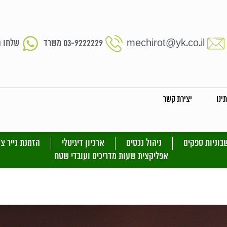
mechirot@yk.co.il
03-9222229 משרד
שלחו ה
ינו
יצירת קשר
בוניות ספקים
ניהול נכסים
ארכיון דיגיטלי
הזמנת נייר צ’
אפליקצית שעות מדריכים ועובדי שטח